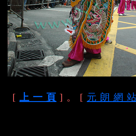
[
上 一 頁
] 。 [
元 朗 網 