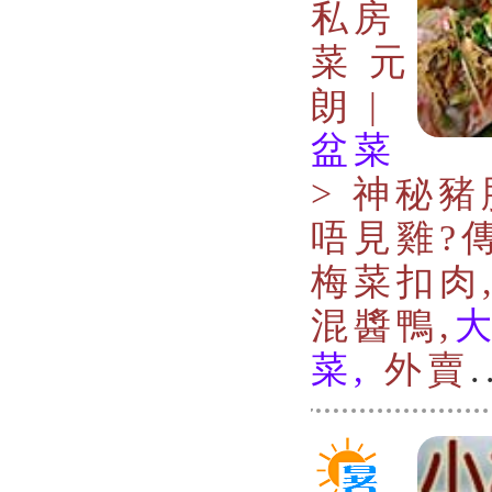
私房
菜 元
朗 |
盆菜
> 神秘豬
唔見雞?
梅菜扣肉
混醬鴨,
菜,
外賣
.