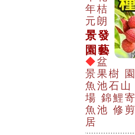
年桔
元朗
景發
園藝
◆
盆
景果樹 
魚池石山
場 錦鯉
魚池 修
居